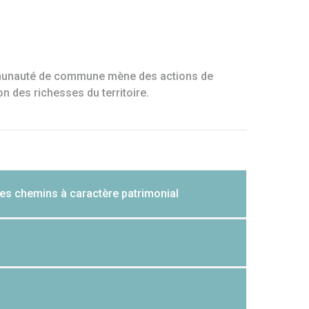
ier du siège
Médiathèques
S.I.G.
ommunauté de commune mène des actions de
on des richesses du territoire.
es chemins à caractère patrimonial