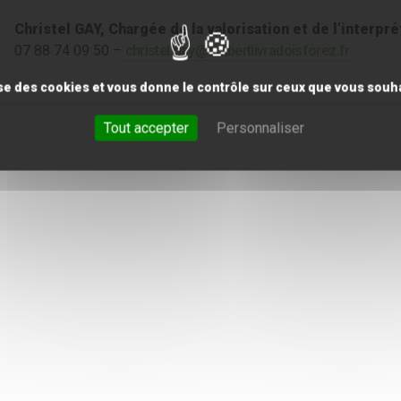
Christel GAY, Chargée de la valorisation et de l’interpr
07 88 74 09 50 –
christel.gay@ambertlivradoisforez.fr
lise des cookies et vous donne le contrôle sur ceux que vous souha
Tout accepter
Personnaliser