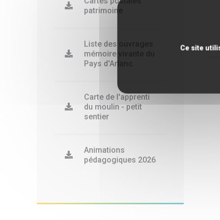
Cartes postales
patrimoine
Liste des ouvrages
Ce site uti
mémoire vivante du
Pays d'Arlanc
Carte de l'apprenti
du moulin - petit
sentier
Animations
pédagogiques 2026