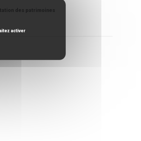
étation des patrimoines
itez activer