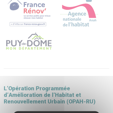
L’O
pération
P
rogrammée
d’
A
mélioration de l’
H
abitat et
R
enouvellement
U
rbain (OPAH-RU)