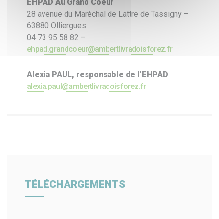
EHPAD Au Grand Coeur
28 avenue du Maréchal de Lattre de Tassigny –
63880 Olliergues
04 73 95 58 82 –
ehpad.grandcoeur@ambertlivradoisforez.fr
Alexia PAUL, responsable de l’EHPAD
alexia.paul@ambertlivradoisforez.fr
TÉLÉCHARGEMENTS