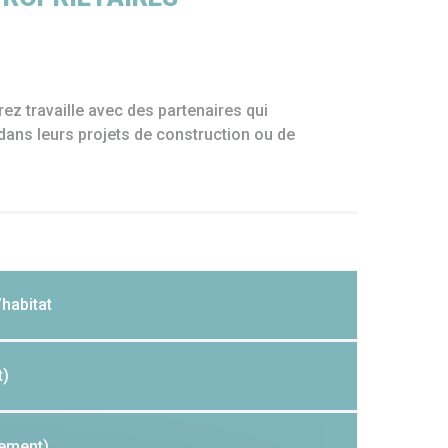
ier du siège
Médiathèques
S.I.G.
 travaille avec des partenaires qui
dans leurs projets de construction ou de
’habitat
t)
gement)