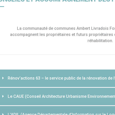
e
Déchets
France Services
Chant
La communauté de communes Ambert Livradois Forez
accompagnent les propriétaires et futurs propriétaires 
réhabilitation.
Rénov’actions 63 – le service public de la rénovation de l
Le CAUE (Conseil Architecture Urbanisme Environnemen
L’ADIL (Agence Départementale d’Information sur le Lo