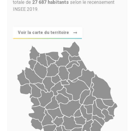
totale de
27 687 habitants
selon le recensement
INSEE 2019.
Voir la carte du territoire