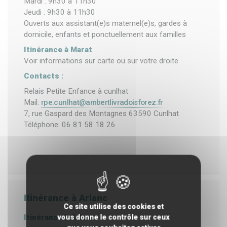
Mardi : 9h30 à 11h30
Jeudi : 9h30 à 11h30
Ouverts aux assistant(e)s maternel(e)s, gardes à
domicile, enfants et ponctuellement aux familles
Itinérance à Marat
Voir informations sur carte ou sur votre droite
Contacts :
Relais Petite Enfance à cunlhat
Mail:
rpe.cunlhat@ambertlivradoisforez.fr
7, rue Gaspard des Montagnes 63590 Cunlhat
Téléphone: 06 81 58 18 26
Itinérance à Arlanc
Ce site utilise des cookies et
vous donne le contrôle sur ceux
Itinérance à Arlanc