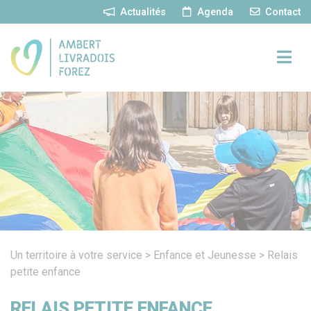
Panneau de gestion des cookies
Actualités
Agenda
Contact
Un territoire à votre service
>
Enfance et Jeunesse
>
Relais
petite enfance
RELAIS PETITE ENFANCE