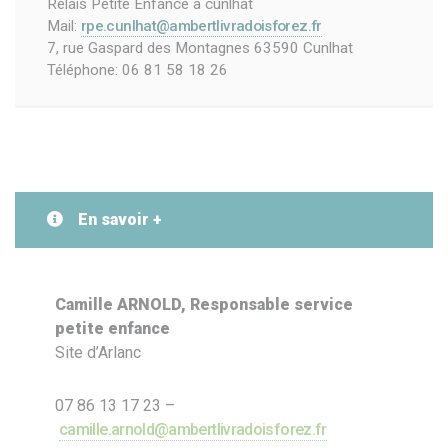
Relais Petite Enfance à cunlhat
Mail:
rpe.cunlhat@ambertlivradoisforez.fr
7, rue Gaspard des Montagnes 63590 Cunlhat
Téléphone: 06 81 58 18 26
En savoir +
Camille ARNOLD, Responsable service
petite enfance
Site d’Arlanc
07 86 13 17 23 –
camille.arnold@ambertlivradoisforez.fr