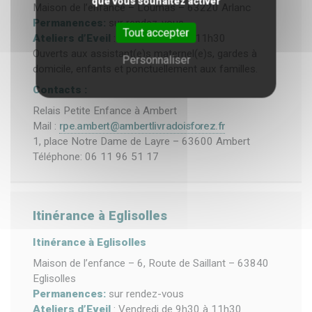
que vous souhaitez activer
Maison de l’enfance – Loumas – 63220 Arlanc
Permanences:
sur rendez-vous
Tout accepter
Ateliers d’Eveil
: Jeudi de 9h30 à 11h30
Ouverts aux assistant(e)s maternel(e)s, gardes à
Personnaliser
domicile, enfants et ponctuellement aux familles.
Contacts :
Relais Petite Enfance à Ambert
Mail :
rpe.ambert@ambertlivradoisforez.fr
1, place Notre Dame de Layre – 63600 Ambert
Téléphone: 06 11 96 51 17
Itinérance à Eglisolles
Itinérance à Eglisolles
Maison de l’enfance – 6, Route de Saillant – 63840
Eglisolles
Permanences:
sur rendez-vous
Ateliers d’Eveil
: Vendredi de 9h30 à 11h30