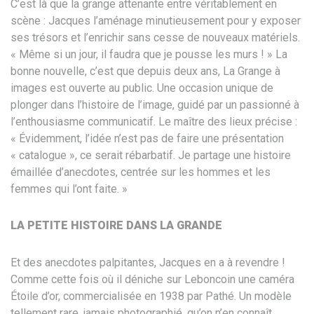
C’es
t là que la grange attenante entre
véritablement en
scène : Jacques
l’aménage minutieusement pour y exposer
ses trésors et l’enrichir sans cesse de
nouveaux matériels.
« Même si un jour,
il faudra que je pousse les murs ! » La
bonne nouvelle, c’est que depuis deux
ans, La Grange à
images est ouverte au
public. Une occasion unique de
plonger
dans l’histoire de l’image, guidé par
un passionné à
l’enthousiasme
communicatif. Le maître des lieux
précise :
« Évidemment, l’idée n’est
pas de faire une présentation
« catalogue », ce serait rébarbatif. Je
partage une histoire
émaillée
d’anecdotes, centrée sur les hommes et
les
femmes qui l’ont faite. »
LA PETITE HISTOIRE DANS LA GRANDE
E
t des anecdotes palpitantes, Jacques en
a à revendre !
Comme cette fois où il
déniche sur Leboncoin une caméra
Étoile
d’or, commercialisée en 1938 par
Pathé. Un modèle
tellement rare, jamais
photographié, qu’on n’en connaît