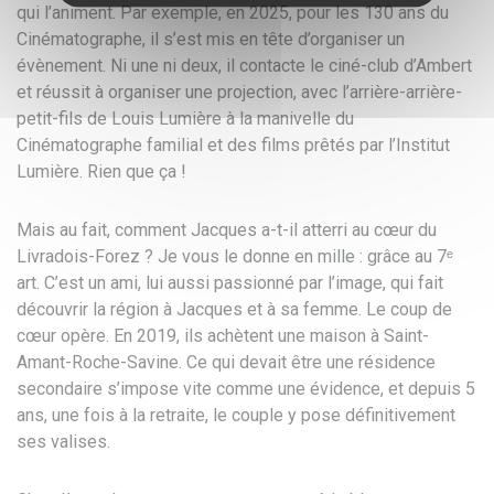
qui l’animent. Par exemple, en 2025, pour les 130 ans du
Cinématographe, il s’est mis en tête d’organiser un
évènement. Ni une ni deux, il contacte le ciné-club d’Ambert
et réussit à organiser une projection, avec l’arrière-arrière-
petit-fils de Louis Lumière à la manivelle du
Cinématographe familial et des films prêtés par l’Institut
Lumière. Rien que ça !
Mais au fait, comment Jacques
a-t-il atterri au cœur du
Livradois-Forez ? Je vous le donne en
mille : grâce au 7ᵉ
art. C’est un ami,
lui aussi passionné par l’image, qui
fait
découvrir la région à Jacques et à
sa femme. Le coup de
cœur opère. En
2019, ils achètent une maison à
Saint-
Amant-Roche-Savine. Ce qui devait
être une résidence
secondaire s’impose
vite comme une évidence, et depuis 5
ans, une fois à la retraite, le couple
y pose définitivement
ses valises.