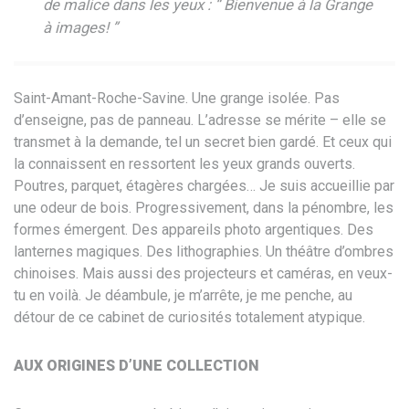
de malice dans les yeux : “ Bienvenue à la Grange
à images! ”
Saint-
Amant-Roche-Savine. Une grange isolée.
Pas
d’enseigne, pas de panneau.
L’adresse se mérite – elle se
transmet
à la demande, tel un secret bien gardé.
Et ceux qui
la connaissent en
ressortent les yeux grands ouverts.
Poutres, parquet, étagères chargées…
Je suis accueillie par
une odeur de
bois. Progressivement, dans la
pénombre, les
formes émergent. Des
appareils photo argentiques. Des
lanternes magiques. Des lithographies.
Un théâtre d’ombres
chinoises. Mais
aussi des projecteurs et caméras, en
veux-
tu en voilà. Je déambule, je
m’arrête, je me penche, au
détour de ce
cabinet de curiosités totalement
atypique.
AUX ORIGINES D’UNE COLLECTION