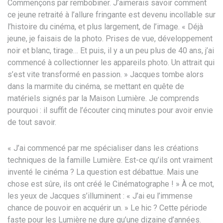
Comme
nçons par rembobiner. J’aimerais savoir
comment
ce jeune retraité à l’allure
fringante est devenu incollable sur
l’histoire du cinéma, et plus
largement, de l’image. « Déjà
jeune, je
faisais de la photo. Prises de vue,
développement
noir et blanc, tirage… Et
puis, il y a un peu plus de 40 ans,
j’ai
commencé à collectionner les
appareils photo. Un attrait qui
s’est
vite transformé en passion. »
Jacques tombe alors
dans la marmite du
cinéma, se mettant en quête de
matériels signés par la Maison Lumière.
Je comprends
pourquoi : il
suffit de l’écouter cinq minutes pour
avoir envie
de tout savoir.
« J’ai
commencé par me spécialiser dans les
créations
techniques de la famille
Lumière. Est-ce qu’ils ont vraiment
inventé le cinéma ? La question est
débattue. Mais une
chose est sûre,
ils ont créé le Cinématographe ! » À ce
mot,
les yeux de Jacques
s’illuminent : « J’ai eu l’immense
chance de pouvoir en acquérir un. » Le
hic ? Cette période
faste pour les
Lumière ne dure qu’une dizaine
d’années.