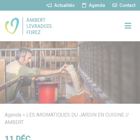
Panneau de gestion des cookies
Actualités
Agenda
Contact
Agenda
>
LES AROMATIQUES DU JARDIN EN CUISINE //
AMBERT
11
DÉC.