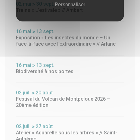
02
mai
30
sept.
Personnaliser
Trains « L’estivale » // Ambert
16
mai
13
sept.
Exposition « Les insectes du monde – Un
face-à-face avec l’extraordinaire » // Arlanc
16
mai
13
sept.
Biodiversité à nos portes
02
juil.
20
août
Festival du Volcan de Montpeloux 2026 –
20ème édition
02
juil.
27
août
Atelier « Aquarelle sous les arbres » // Saint-
Anthème