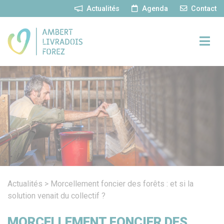
Panneau de gestion des cookies
Actualités
Agenda
Contact
Actualités
>
Morcellement foncier des forêts : et si la
solution venait du collectif ?
MORCELLEMENT FONCIER DES