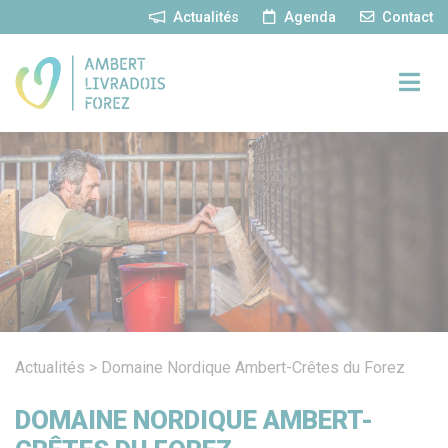
Panneau de gestion des cookies
Actualités
Agenda
Contact
Actualités
>
Domaine Nordique Ambert-Crêtes du Forez
DOMAINE NORDIQUE AMBERT-