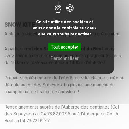
Ce site utilise des cookies et
SNOW KITE
vous donne le contrôle sur ceux
A ski ou à snowboard, laissez-vous tracter au gré du vent.
que vous souhaitez activer
Tout accepter
A partir du
col des Supeyres
ou
du col du Béal
, vous
avez accès à des sites reconnus par les pratiquants : plus
Personnaliser
de 10 km de plateaux venteux à 1400m d’altitude !
Preuve supplémentaire de l’intérêt du site, chaque année se
déroule au col des Supeyres, fin janvier, une manche du
championnat de France de snowkite !
Renseignements auprès de l’Auberge des gentianes (Col
des Supeyres) au 04.73.82.00.95 ou à l’Auberge du Col du
Béal au 04.73.72.09.37.