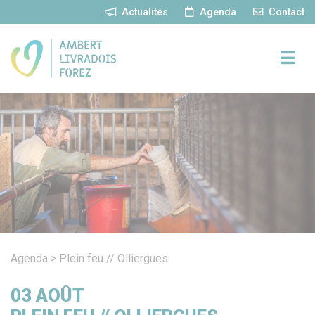
Panneau de gestion des cookies
Actualités
Agenda
Contact
Agenda
>
Plein feu // Olliergues
03
AOÛT