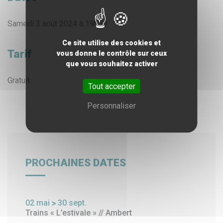
Samedi 3 août 2024 à 19h30.
Ce site utilise des cookies et
Tarif
vous donne le contrôle sur ceux
que vous souhaitez activer
Gratuit.
Tout accepter
Personnaliser
PROCHAINES DATES
02
mai
30
sept.
Trains « L’estivale » // Ambert