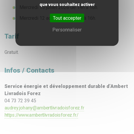
que vous souhaitez activer
Mercredi 15 juillet 2026 de 14h à 16h.
Tout accepter
Mercredi 12 août 2026 de 14h à 16h.
Personnaliser
Tarif
Gratuit.
Infos / Contacts
Service énergie et développement durable d’Ambert
Livradois Forez
04 73 72 39 45
audrey.johany@ambertlivradoisforez.fr
https://www.ambertlivradoisforez.fr/