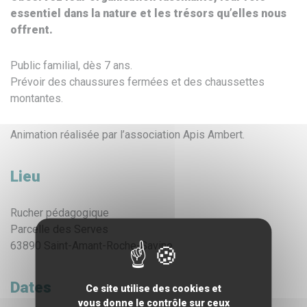
essentiel dans la nature et les trésors qu’elles nous
offrent.
Public familial, dès 7 ans.
Prévoir des chaussures fermées et des chaussettes
montantes.
Animation réalisée par l’association Apis Ambert.
Lieu
Rucher pédagogique
Parcelle des Serves
63890 Saint-Amant-Roche-Savine
Dates
Ce site utilise des cookies et
vous donne le contrôle sur ceux