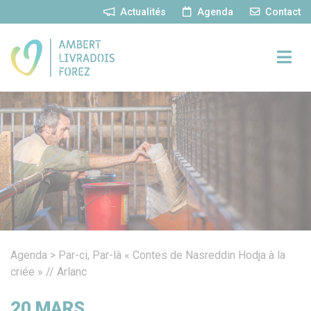
Panneau de gestion des cookies
Actualités
Agenda
Contact
Agenda
>
Par-ci, Par-là « Contes de Nasreddin Hodja à la
criée » // Arlanc
20
MARS