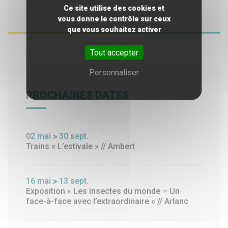
Ce site utilise des cookies et
vous donne le contrôle sur ceux
que vous souhaitez activer
Tout accepter
Personnaliser
PROCHAINES DATES
02
mai
30
sept.
Trains « L’estivale » // Ambert
16
mai
13
sept.
Exposition « Les insectes du monde – Un
face-à-face avec l’extraordinaire » // Arlanc