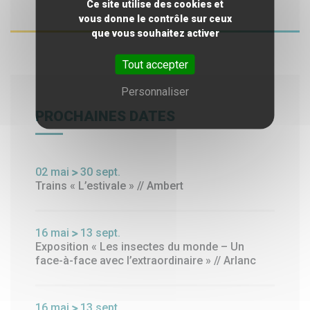
Ce site utilise des cookies et
vous donne le contrôle sur ceux
que vous souhaitez activer
Tout accepter
Personnaliser
PROCHAINES DATES
02
mai
30
sept.
Trains « L’estivale » // Ambert
16
mai
13
sept.
Exposition « Les insectes du monde – Un
face-à-face avec l’extraordinaire » // Arlanc
16
mai
13
sept.