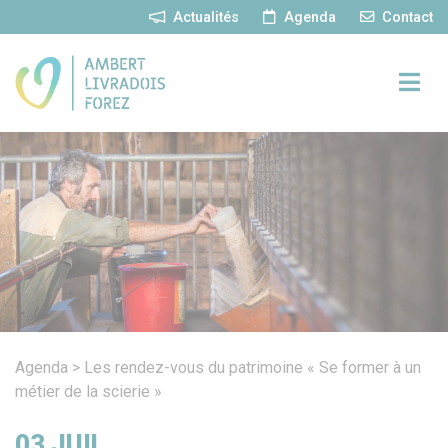
Panneau de gestion des cookies
Actualités
Agenda
Contact
Agenda
>
Les rendez-vous du patrimoine « Se former à un
métier de la scierie »
03
JUIL.