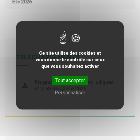
Été 2026
Ce site utilise des cookies et
TÉLÉCHARGEMENTS
vous donne le contrôle sur ceux
que vous souhaitez activer
Tout accepter
Programme d'animations ludiques
et gratuites // Été 2026
Personnaliser