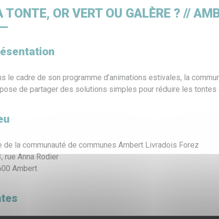
e
Déchets
France Services
Chant
A TONTE, OR VERT OU GALÈRE ? // AM
ésentation
s le cadre de son programme d’animations estivales, la comm
pose de partager des solutions simples pour réduire les tontes e
eu
e de la communauté de communes Ambert Livradois Forez
, rue Anna Rodier
600 Ambert
tes