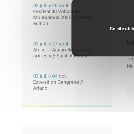
02
juil.
20
août
Festival du Volcan de
Montpeloux 2026 – 20ème
édition
Ce site uti
In
02
juil.
27
août
Atelier « Aquarelle sous les
arbres » // Saint-Anthème
Tél
Mai
03
juil.
04
oct.
Exposition Gangrène //
Arlanc