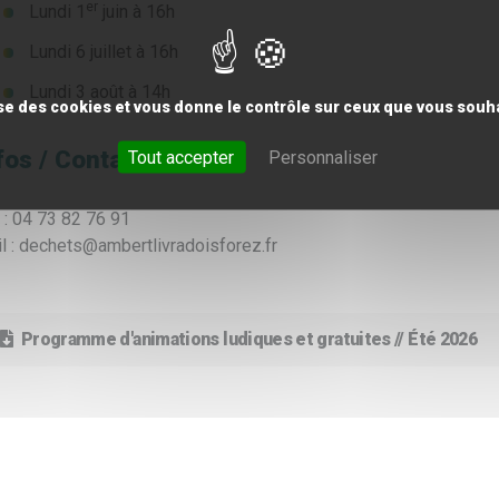
er
Lundi 1
juin à 16h
Lundi 6 juillet à 16h
Lundi 3 août à 14h
lise des cookies et vous donne le contrôle sur ceux que vous souha
fos / Contacts
Tout accepter
Personnaliser
. : 04 73 82 76 91
l : dechets@ambertlivradoisforez.fr
Programme d'animations ludiques et gratuites // Été 2026