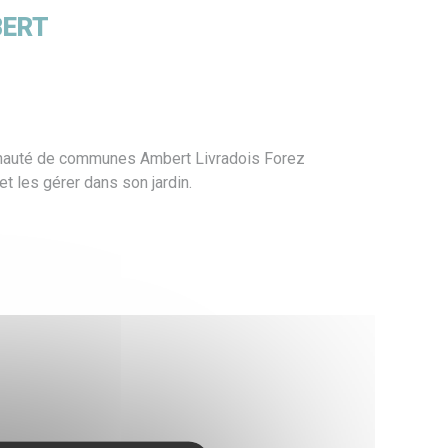
ier du siège
Médiathèques
S.I.G.
BERT
unauté de communes Ambert Livradois Forez
t les gérer dans son jardin.