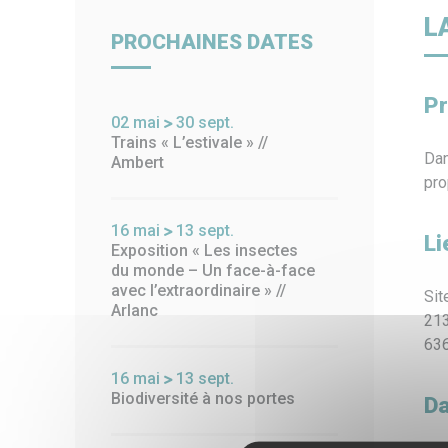
Billetterie
Paiement en ligne
Piscin
L
PROCHAINES DATES
Pr
02
mai
30
sept.
Trains « L’estivale » //
Dan
Ambert
pro
16
mai
13
sept.
Li
Exposition « Les insectes
du monde – Un face-à-face
avec l’extraordinaire » //
Sit
Arlanc
213
63
16
mai
13
sept.
Biodiversité à nos portes
Da