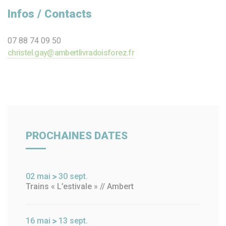
Infos / Contacts
07 88 74 09 50
christel.gay@ambertlivradoisforez.fr
PROCHAINES DATES
02
mai
30
sept.
Trains « L’estivale » // Ambert
16
mai
13
sept.