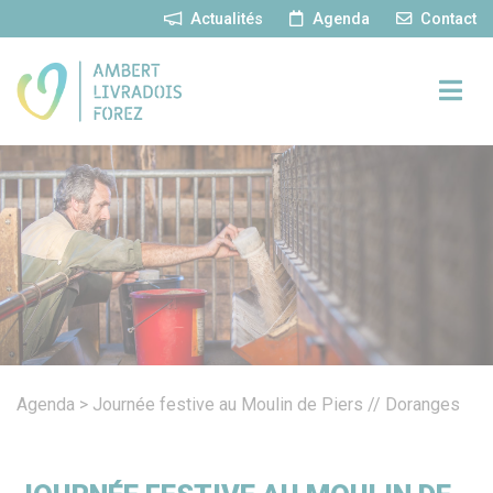
Panneau de gestion des cookies
Actualités
Agenda
Contact
Agenda
>
Journée festive au Moulin de Piers // Doranges