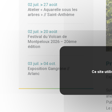
02
juil.
27
août
Atelier « Aquarelle sous les
arbres » // Saint-Anthème
02
juil.
20
août
Festival du Volcan de
Montpeloux 2026 – 20ème
édition
Pr
03
juil.
04
oct.
Exposition Gangrène //
Ce site uti
Arlanc
Exp
Sui
ane
Pub
Le 