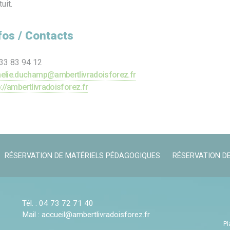
uit.
fos / Contacts
33 83 94 12
elie.duchamp@ambertlivradoisforez.fr
p://ambertlivradoisforez.fr
RÉSERVATION DE MATÉRIELS PÉDAGOGIQUES
RÉSERVATION DE
Tél. : 04 73 72 71 40
Mail :
accueil@ambertlivradoisforez.fr
Pl