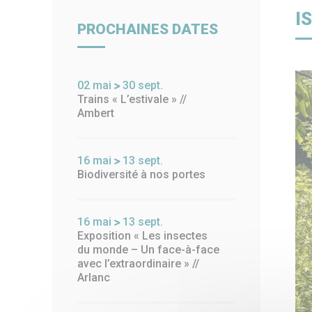
Billetterie
Paiement en ligne
Piscin
I
PROCHAINES DATES
02
mai
30
sept.
Trains « L’estivale » //
Ambert
16
mai
13
sept.
Biodiversité à nos portes
16
mai
13
sept.
Exposition « Les insectes
du monde – Un face-à-face
avec l’extraordinaire » //
Arlanc