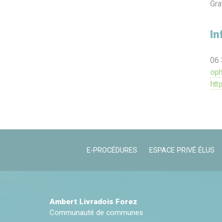
Grat
In
06 
oph
htt
E-PROCÉDURES
ESPACE PRIVÉ ÉLUS
Ambert Livradois Forez
Communauté de communes