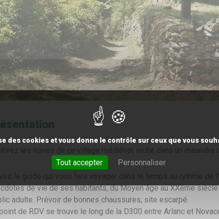
ésentation
lise des cookies et vous donne le contrôle sur ceux que vous souha
lorez les ruines de ce village médiéval, niché dans un méandre d
Tout accepter
Personnaliser
vez le guide qui vous fera voyager dans le temps au rythme de l’
cdotes de vie de ses habitants, du Moyen âge au XXème siècle 
lic adulte. Prévoir de bonnes chaussures, site escarpé.
point de RDV se trouve le long de la D300 entre Arlanc et Novac