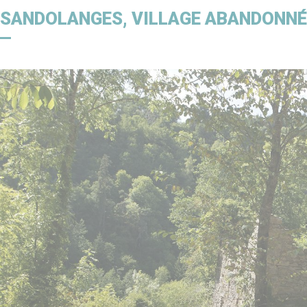
e
Déchets
France Services
Chant
SSANDOLANGES, VILLAGE ABANDONNÉ