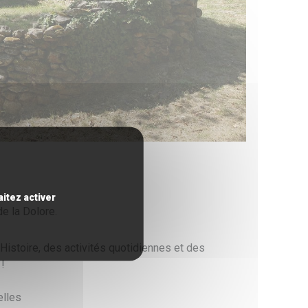
itez activer
e la Dolore.
Histoire, des activités quotidiennes et des
!
elles