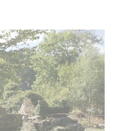
ier du siège
Médiathèques
S.I.G.