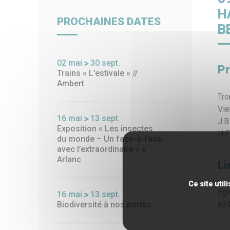
Billetterie
Paiement en ligne
Piscin
H
PROCHAINES DATES
B
02
mai
30
sept.
Pr
Trains « L’estivale » //
Ambert
Tro
Vie
16
mai
13
sept.
J.B
Exposition « Les insectes
H.F
du monde – Un face-à-face
avec l’extraordinaire » //
Arlanc
Li
Ce site uti
Egl
16
mai
13
sept.
634
Biodiversité à nos portes