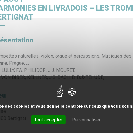
e
Déchets
France Services
Chant
ARMONIES EN LIVRADOIS – LES TROM
ERTIGNAT
ésentation
mpettes naturelles, violon, orgue et percussions. Musiques des
nne, Prague, …
. LULLY, F.A. PHILIDOR, J.J. MOURET, …
. VON BIBER, KELLNER, J.S. BACH, D. BUXTEHUDE,…
eu
lise des cookies et vous donne le contrôle sur ceux que vous souha
ise
80 Bertignat
Tout accepter
Personnaliser