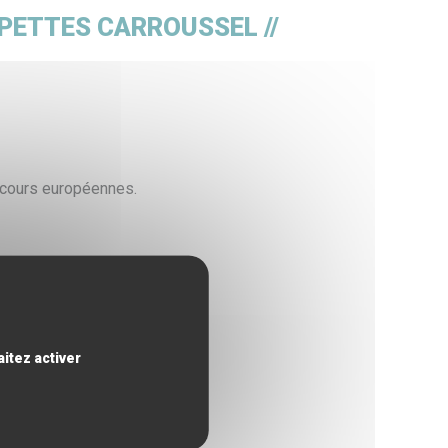
ier du siège
Médiathèques
S.I.G.
PETTES CARROUSSEL //
 cours européennes.
itez activer