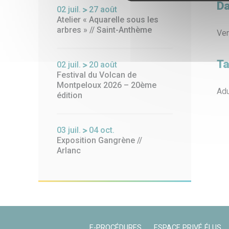
Da
02
juil.
27
août
Atelier « Aquarelle sous les
arbres » // Saint-Anthème
Ven
Ta
02
juil.
20
août
Festival du Volcan de
Montpeloux 2026 – 20ème
Adu
édition
03
juil.
04
oct.
Exposition Gangrène //
Arlanc
E-PROCÉDURES
ESPACE PRIVÉ ÉLUS