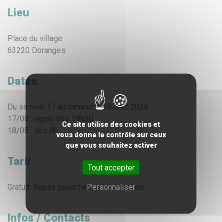
Lieu
Place du village
63220 Doranges
Dates
Du samedi 17 au dimanche 18 août 2024.
17/08 : repas dès 19h30.
Ce site utilise des cookies et
18/08 : dès 8h.
vous donne le contrôle sur ceux
que vous souhaitez activer
Tarif
Tout accepter
Personnaliser
Gratuit. Repas payant et sur réservation.
Infos / Contacts