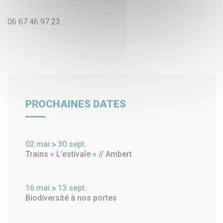
06 67 46 97 23
PROCHAINES DATES
02
mai
30
sept.
Trains « L’estivale » // Ambert
16
mai
13
sept.
Biodiversité à nos portes