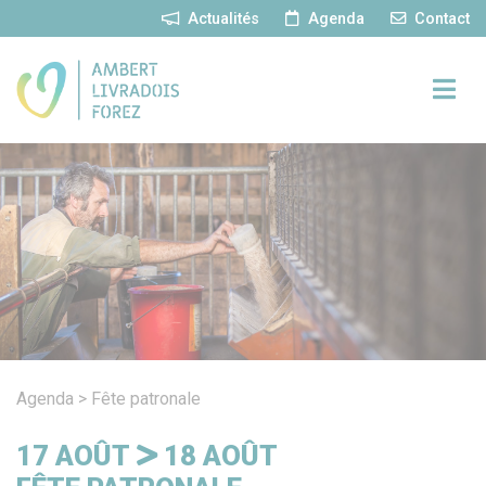
Panneau de gestion des cookies
Actualités
Agenda
Contact
Agenda
>
Fête patronale
17
AOÛT
18
AOÛT