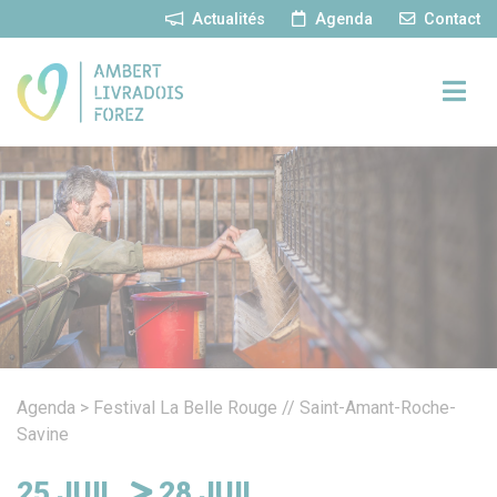
Panneau de gestion des cookies
Actualités
Agenda
Contact
Agenda
>
Festival La Belle Rouge // Saint-Amant-Roche-
Savine
25
JUIL.
28
JUIL.