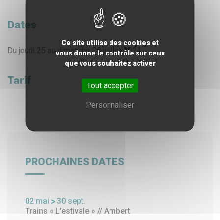
Dates
Ce site utilise des cookies et
Du jeudi 25 au dimanche 28 juillet 2024.
vous donne le contrôle sur ceux
que vous souhaitez activer
Tarif
Tout accepter
Personnaliser
PROCHAINES DATES
02
mai
30
sept.
Trains « L’estivale » // Ambert