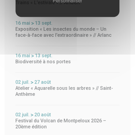
Personnaliser
Trains « L’estivale » // Ambert
16
mai
13
sept.
Exposition « Les insectes du monde – Un
face-à-face avec l’extraordinaire » // Arlanc
16
mai
13
sept.
Biodiversité à nos portes
02
juil.
27
août
Atelier « Aquarelle sous les arbres » // Saint-
Anthème
02
juil.
20
août
Festival du Volcan de Montpeloux 2026 –
20ème édition