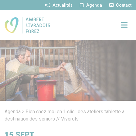
Panneau de gestion des cookies
Actualités
Agenda
Contact
Agenda
>
Bien chez moi en 1 clic : des ateliers tablette à
destination des seniors // Viverols
15
SEPT.