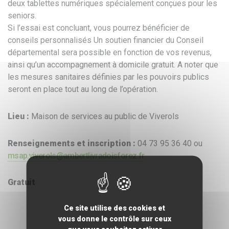
deux tablettes numériques spécialement conçues pour les
seniors.
Si l’essai est concluant, vous pourrez bénéficier de
conseils personnalisés Un soutien financier du Conseil
départemental sera possible en fonction de vos revenus,
ainsi qu’un accompagnement à domicile gratuit. A noter que
les mesures sanitaires définies par les pouvoirs publics
seront en place tout au long de l’opération.
Lieu :
Maison de services au public de Viverols
Renseignements et inscription :
04 73 95 36 40 ou
msap.viverols@ambertlivradoisforez.fr
Gratuit
Ce site utilise des cookies et
vous donne le contrôle sur ceux