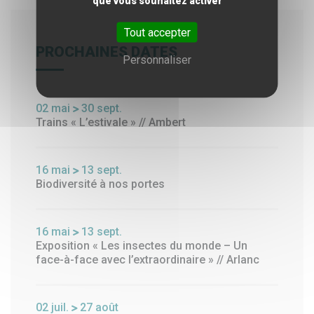
que vous souhaitez activer
Tout accepter
PROCHAINES DATES
Personnaliser
02
mai
30
sept.
Trains « L’estivale » // Ambert
16
mai
13
sept.
Biodiversité à nos portes
16
mai
13
sept.
Exposition « Les insectes du monde – Un
face-à-face avec l’extraordinaire » // Arlanc
02
juil.
27
août