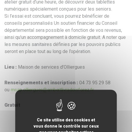
atelier gratuit d’une heure, de découvrir deux tablettes
numériques spécialement conçues pour les seniors.
Si l’essai est concluant, vous pourrez bénéficier de
conseils personnalisés Un soutien financier du Conseil
départemental sera possible en fonction de vos revenus,
ainsi qu’un accompagnement à domicile gratuit. A noter que
les mesures sanitaires définies par les pouvoirs publics
seront en place tout au long de l’opération.
Lieu :
Maison de services d’Olliergues
Renseignements et inscription :
04 73 95 29 58
ou
msap.olliergues@ambertlivradoisforez.fr
Gratuit
Ce site utilise des cookies et
vous donne le contrôle sur ceux