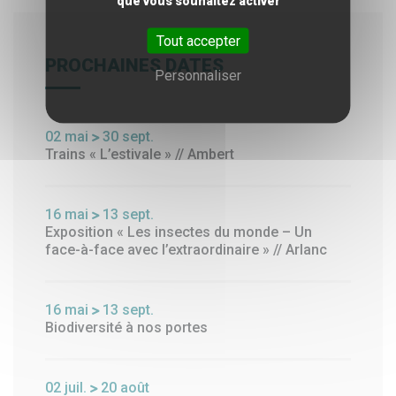
que vous souhaitez activer
Tout accepter
PROCHAINES DATES
Personnaliser
02
mai
30
sept.
Trains « L’estivale » // Ambert
16
mai
13
sept.
Exposition « Les insectes du monde – Un
face-à-face avec l’extraordinaire » // Arlanc
16
mai
13
sept.
Biodiversité à nos portes
02
juil.
20
août