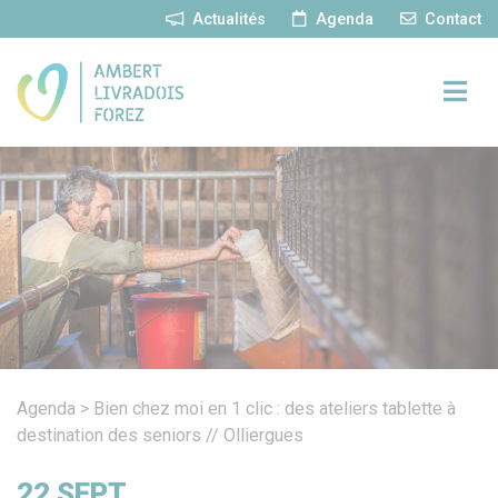
Panneau de gestion des cookies
Actualités
Agenda
Contact
Agenda
>
Bien chez moi en 1 clic : des ateliers tablette à
destination des seniors // Olliergues
22
SEPT.