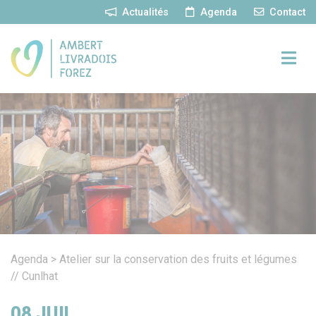
Panneau de gestion des cookies
Actualités
Agenda
Contact
Agenda
>
Atelier sur la conservation des fruits et légumes
// Cunlhat
08
JUIL.