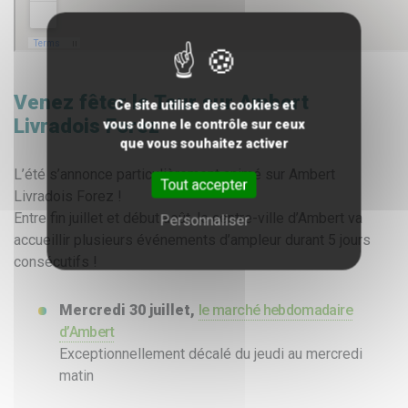
Venez fêter le Tour sur Ambert
Ce site utilise des cookies et
Livradois Forez
vous donne le contrôle sur ceux
que vous souhaitez activer
L’été s’annonce particulièrement animé sur Ambert
Tout accepter
Livradois Forez !
Entre fin juillet et début août, le centre-ville d’Ambert va
Personnaliser
accueillir plusieurs événements d’ampleur durant 5 jours
consécutifs !
Mercredi 30 juillet,
le marché hebdomadaire
d’Ambert
Exceptionnellement décalé du jeudi au mercredi
matin