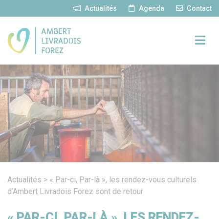
Panneau de gestion des cookies
Actualités
Agenda
Contact
Actualités
>
« Par-ci, Par-là », les rendez-vous culturels
d’Ambert Livradois Forez sont de retour
« PAR-CI, PAR-LÀ », LES RENDEZ-