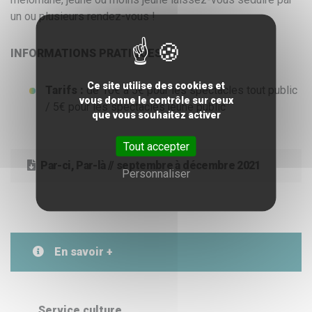
un ou plusieurs rendez-vous !
INFORMATIONS PRATIQUES :
Ce site utilise des cookies et
Tarifs :
de 10€ à 5€ pour les spectacles tout public
vous donne le contrôle sur ceux
/ 5€ pour les spectacles jeune public
que vous souhaitez activer
Tout accepter
Par-ci, Par-là // septembre à décembre 2021
Personnaliser
En savoir +
Service culture