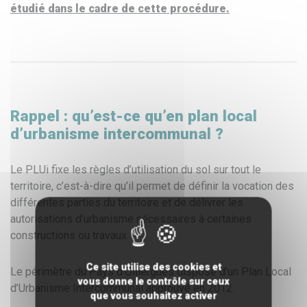
étudié dans le cadre de cette procédure.
Rappel : qu’est-ce qu’en plan local
d’urbanisme intercommunal ?
Le PLUi fixe les règles d’utilisation du sol sur tout le
territoire, c’est-à-dire qu’il permet de définir la vocation des
différentes parties du territoire et de délivrer les
autorisations d’urbanisme nécessaires à certaines
constructions ou travaux.
Ce site utilise des cookies et
Le périmètre du Pays d’Olliergues dispose d’un Plan Local
vous donne le contrôle sur ceux
d’Urbanisme Intercommunal approuvé en 2012.
que vous souhaitez activer