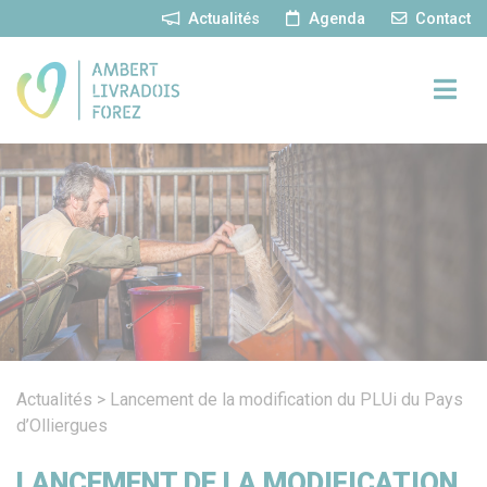
Panneau de gestion des cookies
Actualités
Agenda
Contact
Actualités
>
Lancement de la modification du PLUi du Pays
d’Olliergues
LANCEMENT DE LA MODIFICATION