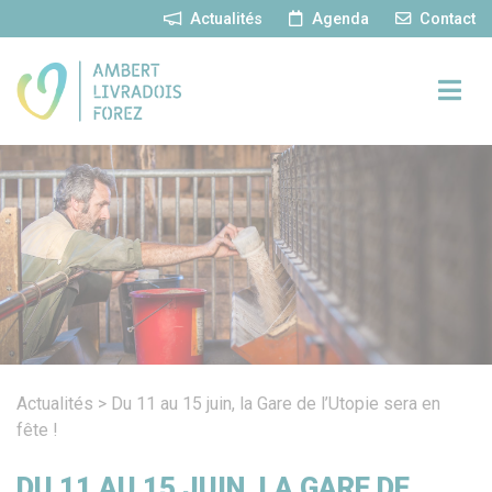
Panneau de gestion des cookies
Actualités
Agenda
Contact
Actualités
>
Du 11 au 15 juin, la Gare de l’Utopie sera en
fête !
DU 11 AU 15 JUIN, LA GARE DE