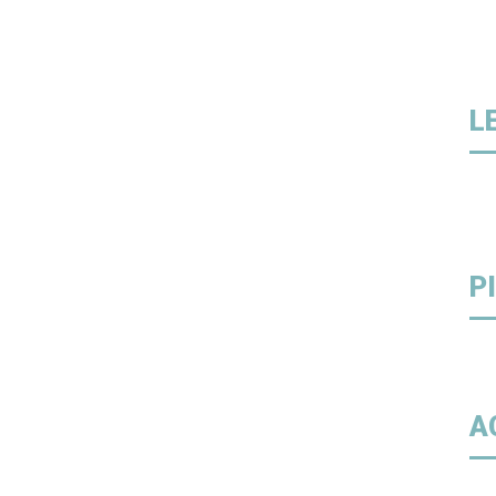
L
P
A