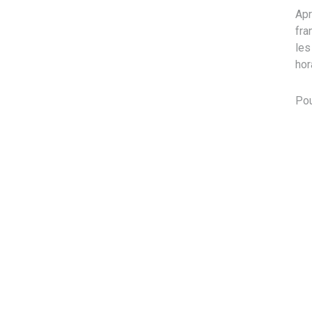
Apr
fra
les
hor
Pou