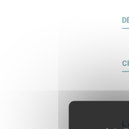
D
C
L