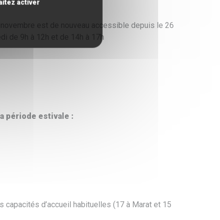
itez activer
1 novembre est de nouveau accessible depuis le 26
redi de 9h à 12h et de 14h à 17h
a période estivale :
s capacités d’accueil habituelles (17 à Marat et 15