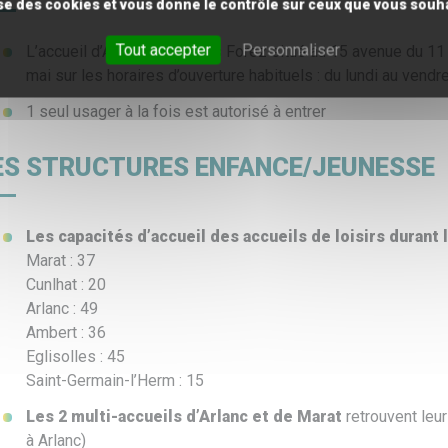
lise des cookies et vous donne le contrôle sur ceux que vous souha
Tout accepter
Personnaliser
L’accueil d’Ambert Livradois Forez situé au 15 avenue du 1
mai sur les horaires d’ouverture habituels : du lundi au vend
1 seul usager à la fois est autorisé à entrer
ES STRUCTURES ENFANCE/JEUNESSE
Les capacités d’accueil des accueils de loisirs durant l
Marat : 37
Cunlhat : 20
Arlanc : 49
Ambert : 36
Eglisolles : 45
Saint-Germain-l’Herm : 15
Les 2 multi-accueils d’Arlanc et de Marat
retrouvent leur
à Arlanc)