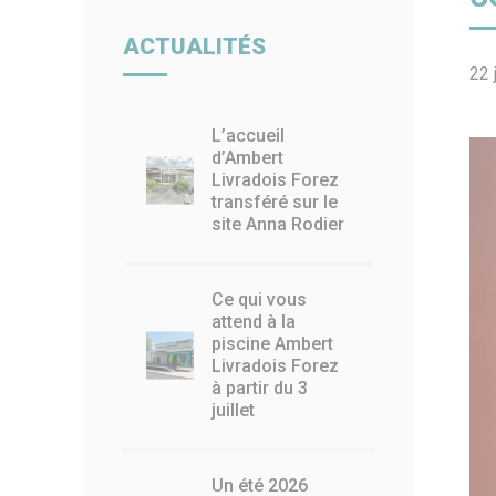
Billetterie
Paiement en ligne
Piscin
ACTUALITÉS
22 
L’accueil
d’Ambert
Livradois Forez
transféré sur le
site Anna Rodier
Ce qui vous
attend à la
piscine Ambert
Livradois Forez
à partir du 3
juillet
Un été 2026