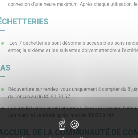
connexion d’une heure maximum. Après chaque utilisation, le
ÉCHETTERIES
Les 7 déchetteries sont désormais accessibles sans rende
entrer, la sixième et les suivantes doivent attendre à l’extéri
IAS
Réouverture sur rendez-vous uniquement à compter du 8 juin.
du 1er juin au 06 85 91 70 57
Les rendez-vous seront proposés dans les tranches horaires 
Les mardi et vendredi après-midi de 13h30 à 16h
’ACCUEIL DE LA COMMUNAUTÉ DE C