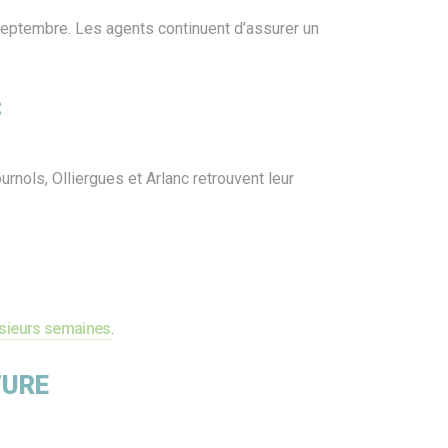
 septembre. Les agents continuent d’assurer un
C
rnols, Olliergues et Arlanc retrouvent leur
usieurs semaines
.
TURE