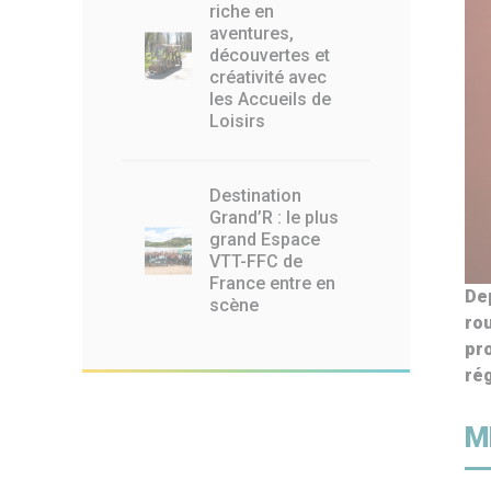
riche en
aventures,
découvertes et
créativité avec
les Accueils de
Loisirs
Destination
Grand’R : le plus
grand Espace
VTT-FFC de
France entre en
Dep
scène
rou
pro
rég
M