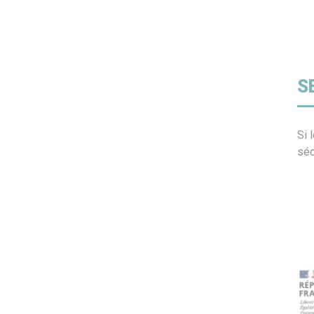
S
Si 
séc