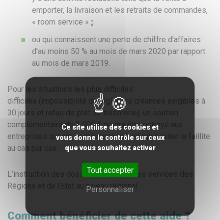
emporter, la livraison et les retraits de commandes,
« room service »
;
ou qui connaissent une perte de chiffre d’affaires
d’au moins 50 % au mois de mars 2020 par rapport
au mois de mars 2019.
Pour les situations les plus difficiles
difficiles (impossibilité de régler les créances exigibles à
30 jours et refus de prêt de trésorerie), un soutien
complémentaire de 2 000 € pourra être octroyé aux
Ce site utilise des cookies et
entreprises qui ont au moins un salarié pour éviter la faillite
vous donne le contrôle sur ceux
au cas par cas.
que vous souhaitez activer
Tout accepter
L’instruction des dossiers associera les services des
Régions et de l’Etat au niveau régional.
Personnaliser
Comment bénéficier de cette aide ?