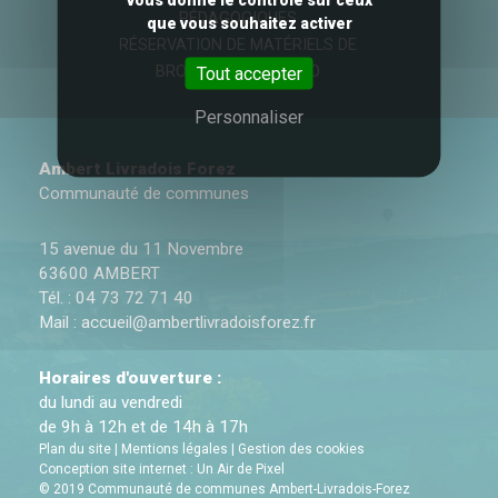
PÉDAGOGIQUES
que vous souhaitez activer
RÉSERVATION DE MATÉRIELS DE
BROYAGE ET 0 PHYTO
Tout accepter
Personnaliser
Ambert Livradois Forez
Communauté de communes
15 avenue du 11 Novembre
63600 AMBERT
Tél. : 04 73 72 71 40
Mail :
accueil@ambertlivradoisforez.fr
Horaires d'ouverture :
du lundi au vendredi
de 9h à 12h et de 14h à 17h
Plan du site
|
Mentions légales
|
Gestion des cookies
Conception site internet : Un Air de Pixel
© 2019 Communauté de communes Ambert-Livradois-Forez