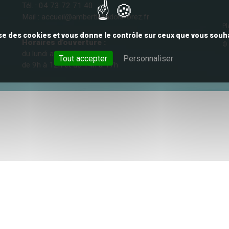
Tél. : 04 73 72 71 40
Mail :
accueil@ambertlivradoisforez.fr
Pl
lise des cookies et vous donne le contrôle sur ceux que vous souha
Co
Horaires d'ouverture :
© 
du lundi au vendredi
Tout accepter
Personnaliser
de 9h à 12h et de 14h à 17h