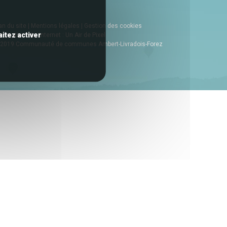
an du site
|
Mentions légales
|
Gestion des cookies
itez activer
nception site internet : Un Air de Pixel
2019 Communauté de communes Ambert-Livradois-Forez