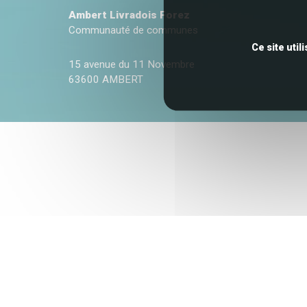
Ambert Livradois Forez
Communauté de communes
Ce site uti
15 avenue du 11 Novembre
63600 AMBERT